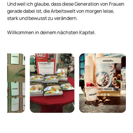
Und 
weil 
ich 
glaube, 
dass 
diese 
Generation 
von 
Frauen 
gerade 
dabei 
ist, 
die 
Arbeitswelt 
von 
morgen 
leise, 
stark 
und 
bewusst 
zu 
verändern.

Willkommen 
in 
deinem 
nächsten 
Kapitel.